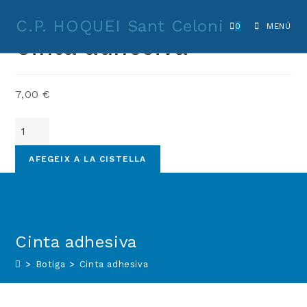
Vés
Seleccionat:
C.P. HOQUEI Sant Celoni
al
0
MENÚ
Cinta adhesiva
contingut
7,00
€
quantitat
de
Cinta
AFEGEIX A LA CISTELLA
adhesiva
Cinta adhesiva
>
Botiga
>
Cinta adhesiva