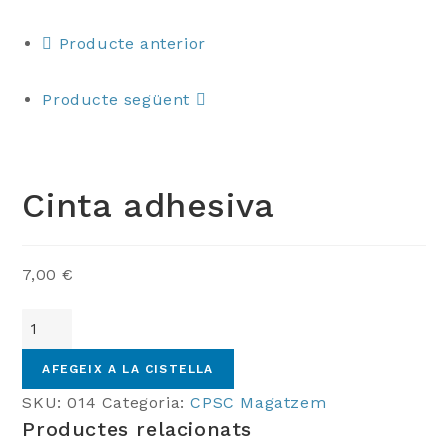
Producte anterior
Producte següent
Cinta adhesiva
7,00
€
quantitat
de
Cinta
AFEGEIX A LA CISTELLA
adhesiva
SKU:
014
Categoria:
CPSC Magatzem
Productes relacionats