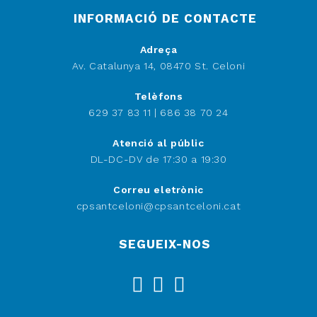
INFORMACIÓ DE CONTACTE
Adreça
Av. Catalunya 14, 08470 St. Celoni
Telèfons
629 37 83 11 | 686 38 70 24
Atenció al públic
DL-DC-DV de 17:30 a 19:30
Correu eletrònic
Opens
cpsantceloni@cpsantceloni.cat
in
your
SEGUEIX-NOS
application
Opens
Opens
Opens