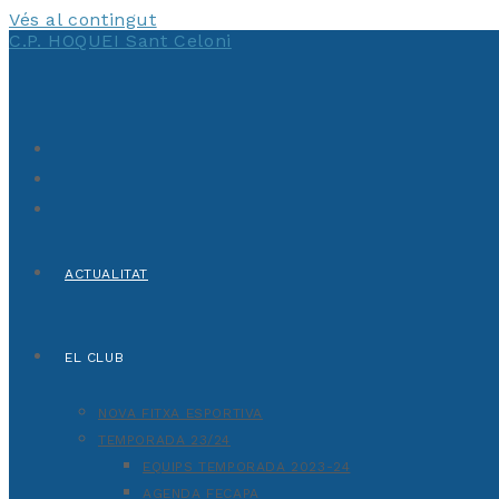
Vés al contingut
C.P. HOQUEI Sant Celoni
ACTUALITAT
EL CLUB
NOVA FITXA ESPORTIVA
TEMPORADA 23/24
EQUIPS TEMPORADA 2023-24
AGENDA FECAPA