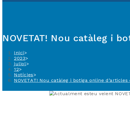
NOVETAT! Nou catàleg i bot
Inici
>
2023
>
juliol
>
12
>
Notícies
>
NOVETAT! Nou catàleg i botiga online d’articles