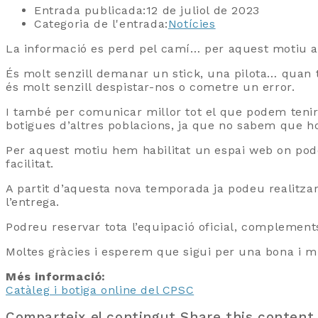
Entrada publicada:
12 de juliol de 2023
Categoria de l'entrada:
Notícies
La informació es perd pel camí… per aquest motiu a
És molt senzill demanar un stick, una pilota… quan 
és molt senzill despistar-nos o cometre un error.
I també per comunicar millor tot el que podem tenir
botigues d’altres poblacions, ja que no sabem que h
Per aquest motiu hem habilitat un espai web on podeu
facilitat.
A partit d’aquesta nova temporada ja podeu realitzar
l’entrega.
Podreu reservar tota l’equipació oficial, complements
Moltes gràcies i esperem que sigui per una bona i mil
Més informació:
Catàleg i botiga online del CPSC
Comparteix el contingut
Share this content