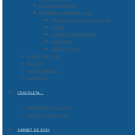
CALENDARI FECAPA
INFORMACIÓ PRIVADA CLUB
DIRECCIÓ ESPORTIVA T2023-24
EQUIPS
HORARI ENTRENAMENTS
VESTUARIS
GRUPS WHATSP
EL NOSTRE CLUB
HISTÒRIA
PATROCINADORS
CONTACTE
L’ESCOLETA…
INFORMACIÓ ESCOLETA
CONTACTE ESCOLETA
CARNET DE SOCI