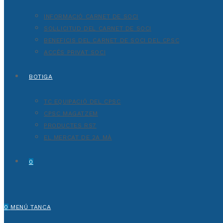
INFORMACIÓ CARNET DE SOCI
SOL·LICITUD DEL CARNET DE SOCI
BENEFICIS DEL CARNET DE SOCI DEL CPSC
ACCÉS PRIVAT SOCI
BOTIGA
TC EQUIPACIÓ DEL CPSC
CPSC MAGATZEM
PRODUCTES RS7
EL MERCAT DE 2A MÀ
0
0
MENÚ
TANCA