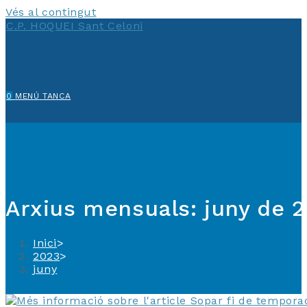
Vés al contingut
C.P. HOQUEI Sant Celoni
0
MENÚ
TANCA
Arxius mensuals: juny de 
Inici
>
2023
>
juny