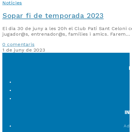
Notícies
Sopar fi de temporada 2023
El dia 30 de juny a les 20h el Club Patí Sant Celoni
jugador@s, entrenador@s, famílies i amics. Farem…
0 comentaris
1 de juny de 2023
IN
Adr