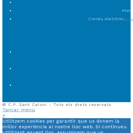
T
Atenc
Correu eletrònic
cps
© C.P. Sant Celoni - Tots els drets reservats
Tancar menú
×
Utilitzem cookies per garantir que us donem la
millor experiència al nostre lloc web. Si continueu
utilitzant aquest lloc, assumirem que us