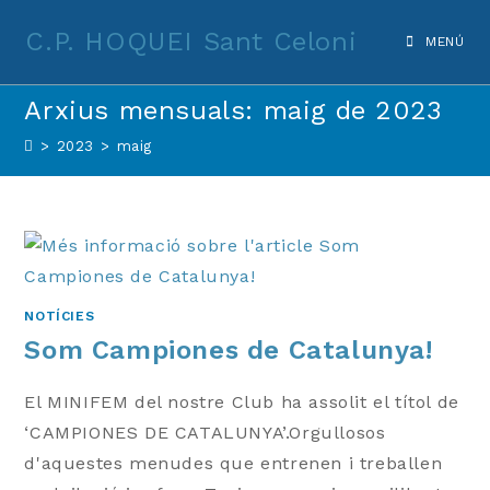
Vés
C.P. HOQUEI Sant Celoni
al
MENÚ
contingut
Arxius mensuals: maig de 2023
>
2023
>
maig
NOTÍCIES
Som Campiones de Catalunya!
El MINIFEM del nostre Club ha assolit el títol de
‘CAMPIONES DE CATALUNYA’.Orgullosos
d'aquestes menudes que entrenen i treballen