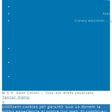
T
Atenc
Correu eletrònic
cps
© C.P. Sant Celoni - Tots els drets reservats
Tancar menú
×
Utilitzem cookies per garantir que us donem la
millor experiència al nostre lloc web. Si continueu