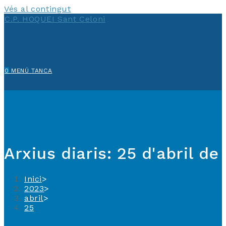
Vés al contingut
C.P. HOQUEI Sant Celoni
0
MENÚ
TANCA
Arxius diaris: 25 d'abril de
Inici
>
2023
>
abril
>
25