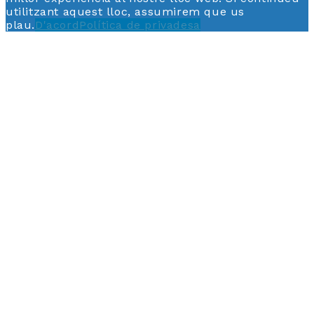
utilitzant aquest lloc, assumirem que us
plau.
D'acord
Política de privadesa